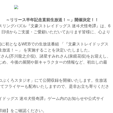
譚』 ～リリース半年記念直前生放送！～」開催決定！！
スリングパズル『文豪ストレイドッグス 迷ヰ犬怪奇譚』は、6
す。日頃からご支援・ご愛顧いただいております皆様に、心より
土)に初となるWEBでの生放送番組 「『文豪ストレイドッグス
生放送！～」 を実施することを決定いたしました。
さん(芥川龍之介役)、諸星すみれさん(泉鏡花役)をお迎えし、
じめ、今後の展開や新キャラクターの情報など、初出しの最
コぶくろスタジオ」にて公開収録を開催いたします。生放送
頭にてフライヤーも配布いたしますので、是非お立ち寄りくださ
イドッグス 迷ヰ犬怪奇譚』ゲーム内のお知らせや公式サイ
詳細】をご確認ください。