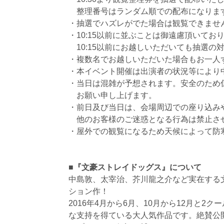
整理番号はランダム順での配布になりま
・抽選でハズレがでた場合は観覧できませ
・10:15以前に並ぶことは御遠慮頂いてお
10:15以前にお越しいただいても抽選の
・複数名でお越しいただいた場合もお一人
・本イベント開催は出演者の状況等により
・当日は混雑が予想されます。安全のため
お願い申し上げます。
・前日及び当日は、会場周辺での座り込み
他のお客様のご迷惑となる行為は禁止さ
・屋外での観覧になるため天候によって防
■『文豪ストレイドッグス』について
中島敦、太宰治、芥川龍之介など実在する
ション作！
2016年4月から6月、10月から12月と
な支持を得ている大人気作品です。絶賛公開中