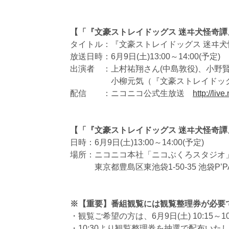
【「『文豪ストレイドッグス 迷ヰ犬怪奇
タイトル：『文豪ストレイドッグス 迷ヰ
放送日時：6月9日(土)13:00～14:00(予定)
出演者 ：上村祐翔さん(中島敦役)、小野賢
小柳元気（『文豪ストレイドッグス 
配信 ：ニコニコ公式生放送
http://liv
【「『文豪ストレイドッグス 迷ヰ犬怪奇
日時：6月9日(土)13:00～14:00(予定)
場所：ニコニコ本社「ニコぶくろスタジオ
東京都豊島区東池袋1-50-35 池袋P’PA
※【重要】番組観覧には観覧整理券が必要
・観覧ご希望の方は、6月9日(土) 10:15～
・10:30より観覧整理券を抽選で配布いた