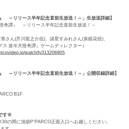
譚』 ～リリース半年記念直前生放送！～」生放送詳細】
犬怪奇譚』 ～リリース半年記念直前生放送！～
章さん(芥川龍之介役)、諸星すみれさん(泉鏡花役)、
迷ヰ犬怪奇譚』ゲームディレクター）
e.nicovideo.jp/watch/lv313206905
譚』 ～リリース半年記念直前生放送！～」公開収録詳細】
」
RCO B1F
です※
10:30の間に池袋P’PARCO正面入口へお越しください。
します。