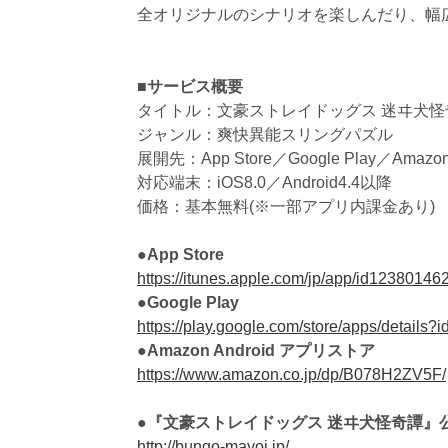
全オリジナルのシナリオを楽しんだり、幅
■サービス概要
タイトル：文豪ストレイドッグス 迷ヰ犬怪
ジャンル：爽快異能スリングパズル
展開先：App Store／Google Play／Amaz
対応端末：iOS8.0／Android4.4以降
価格：基本無料(※一部アプリ内課金あり)
●App Store
https://itunes.apple.com/jp/app/id12380146
●Google Play
https://play.google.com/store/apps/details
●Amazon Android アプリストア
https://www.amazon.co.jp/dp/B078H2ZV5F/
●『文豪ストレイドッグス 迷ヰ犬怪奇譚』
http://bungo-mayoi.jp/