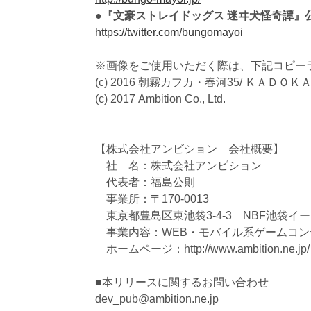
●『文豪ストレイドッグス 迷ヰ犬怪奇譚』公式T
https://twitter.com/bungomayoi
※画像をご使用いただく際は、下記コピー
(c) 2016 朝霧カフカ・春河35/ ＫＡＤ
(c) 2017 Ambition Co., Ltd.
【株式会社アンビション 会社概要】
社 名：株式会社アンビション
代表者：福島公則
事業所：〒170-0013
東京都豊島区東池袋3-4-3 NBF池袋イースト
事業内容：WEB・モバイル系ゲームコン
ホームページ：http://www.ambition.ne.jp/
■本リリースに関するお問い合わせ
dev_pub@ambition.ne.jp