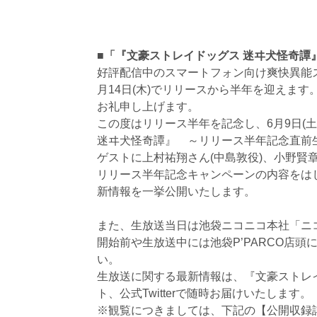
■「『文豪ストレイドッグス 迷ヰ犬怪奇
好評配信中のスマートフォン向け爽快異能
月14日(木)でリリースから半年を迎えま
お礼申し上げます。
この度はリリース半年を記念し、6月9日(
迷ヰ犬怪奇譚』 ～リリース半年記念直前
ゲストに上村祐翔さん(中島敦役)、小野賢章
リリース半年記念キャンペーンの内容をは
新情報を一挙公開いたします。
また、生放送当日は池袋ニコニコ本社「ニ
開始前や生放送中には池袋P’PARCO店
い。
生放送に関する最新情報は、『文豪ストレ
ト、公式Twitterで随時お届けいたします。
※観覧につきましては、下記の【公開収録