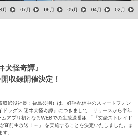
08月
07月
06月
05月
04月
02月
ヰ犬怪奇譚』
公開収録開催決定！
表取締役社長：福島公則）は、好評配信中のスマートフォン
イドッグス 迷ヰ犬怪奇譚』につきまして、リリースから半年
ゲームアプリ初となるWEBでの生放送番組 「『文豪ストレイド
念直前生放送！～」 を実施することを決定いたしました。ま
ます。