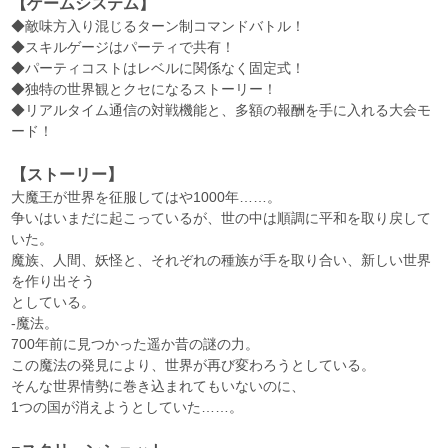
【ゲームシステム】
◆敵味方入り混じるターン制コマンドバトル！
◆スキルゲージはパーティで共有！
◆パーティコストはレベルに関係なく固定式！
◆独特の世界観とクセになるストーリー！
◆リアルタイム通信の対戦機能と、多額の報酬を手に入れる大会モ
ード！
【ストーリー】
大魔王が世界を征服してはや1000年……。
争いはいまだに起こっているが、世の中は順調に平和を取り戻して
いた。
魔族、人間、妖怪と、それぞれの種族が手を取り合い、新しい世界
を作り出そう
としている。
-魔法。
700年前に見つかった遥か昔の謎の力。
この魔法の発見により、世界が再び変わろうとしている。
そんな世界情勢に巻き込まれてもいないのに、
1つの国が消えようとしていた……。