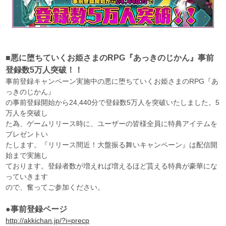
■悪に堕ちていくお姫さまのRPG『あっきのじかん』事前
登録数5万人突破！！
事前登録キャンペーン実施中の悪に堕ちていくお姫さまのRPG『あ
っきのじかん』
の事前登録開始から24,440分で登録数5万人を突破いたしました。5
万人を突破し
た為、ゲームリリース時に、ユーザーの皆様全員に特典アイテムを
プレゼントい
たします。『リリース間近！大盤振る舞いキャンペーン』は配信開
始まで実施し
ております。登録者数が増えれば増えるほど貰える特典が豪華にな
っていきます
ので、奮ってご参加ください。
●事前登録ページ
http://akkichan.jp/?i=precp