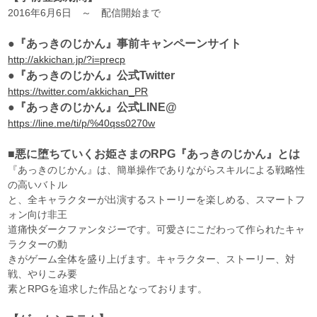
2016年6月6日 ～ 配信開始まで
●『あっきのじかん』事前キャンペーンサイト
http://akkichan.jp/?i=precp
●『あっきのじかん』公式Twitter
https://twitter.com/akkichan_PR
●『あっきのじかん』公式LINE@
https://line.me/ti/p/%40qss0270w
■悪に堕ちていくお姫さまのRPG『あっきのじかん』とは
『あっきのじかん』は、簡単操作でありながらスキルによる戦略性
の高いバトル
と、全キャラクターが出演するストーリーを楽しめる、スマートフ
ォン向け非王
道痛快ダークファンタジーです。可愛さにこだわって作られたキャ
ラクターの動
きがゲーム全体を盛り上げます。キャラクター、ストーリー、対
戦、やりこみ要
素とRPGを追求した作品となっております。